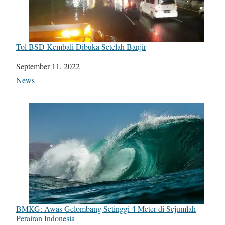
Tol BSD Kembali Dibuka Setelah Banjir
Date
September 11, 2022
In relation to
News
BMKG: Awas Gelombang Setinggi 4 Meter di Sejumlah
Perairan Indonesia