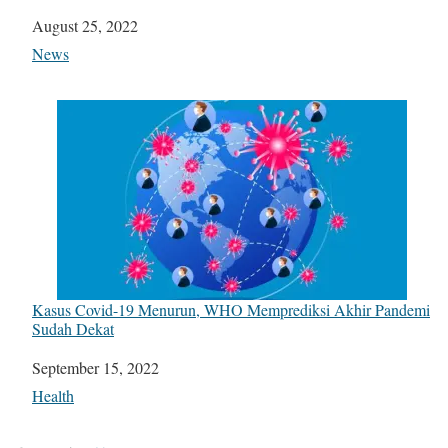
Date
August 25, 2022
In relation to
News
Kasus Covid-19 Menurun, WHO Memprediksi Akhir Pandemi
Sudah Dekat
Date
September 15, 2022
In relation to
Health