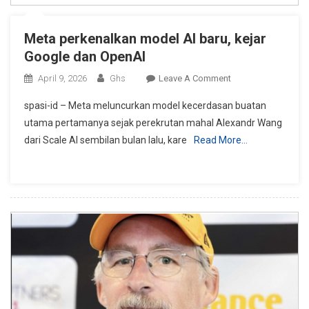
Meta perkenalkan model AI baru, kejar
Google dan OpenAI
On
April 9, 2026
Ghs
Leave A Comment
Meta
spasi-id – Meta meluncurkan model kecerdasan buatan
Perkenalkan
utama pertamanya sejak perekrutan mahal Alexandr Wang
Model
dari Scale AI sembilan bulan lalu, kare
Read More…
AI
Baru,
Kejar
Google
Dan
OpenAI