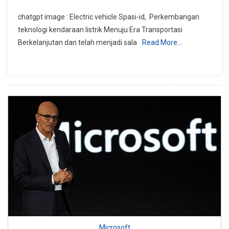
Mobil
chatgpt image : Electric vehicle Spasi-id, Perkembangan
Listrik
teknologi kendaraan listrik Menuju Era Transportasi
Di
Berkelanjutan dan telah menjadi sala
Read More…
Dunia:
Menuju
Era
Transportasi
Berkelanjutan
Microsoft