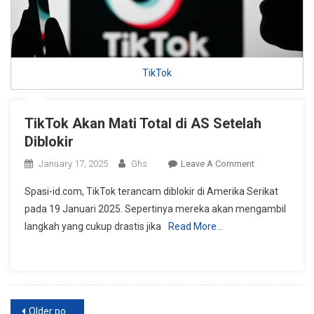
TikTok
TikTok Akan Mati Total di AS Setelah
Diblokir
On
January 17, 2025
Ghs
Leave A Comment
TikTok
Spasi-id.com, TikTok terancam diblokir di Amerika Serikat
Akan
pada 19 Januari 2025. Sepertinya mereka akan mengambil
Mati
langkah yang cukup drastis jika
Read More…
Total
Di
AS
Setelah
Diblokir
Posts
Older posts