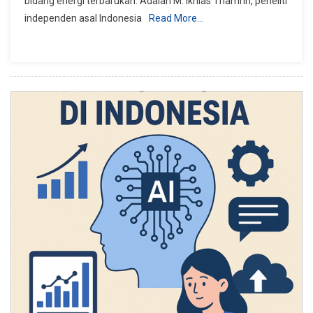
bidang energi terbarukan. Adalah M. Ikhlas Thamrin, peneliti
Bahan
independen asal Indonesia
Read More…
Bakar
Ramah
Lingkungan
Dari
Limbah
Jerami
Karya
M.
Ikhlas
Thamrin