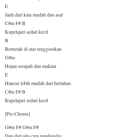
E
Jauh dari kata mudah dan asal
C#m F# B
Kupelajari sedari kecil
B
Berteriak di atas tenggorokan
G#m
Hujan serapah dan makian
E
Hancur lebih mudah dari bertahan
C#m F# B
Kupelajari sedari kecil
[Pre-Chorus]
G#m F# G#m F#
Dan dari situ cara pandangku