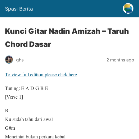
Spasi Berita
Kunci Gitar Nadin Amizah – Taruh
Chord Dasar
ghs
2 months ago
To view full edition please click here
Tuning: E A D G B E
[Verse 1]
B
Ku sudah tahu dari awal
G#m
Mencintai bukan perkara kebal