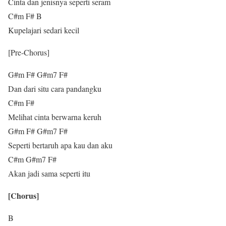
Cinta dan jenisnya seperti seram
C#m F# B
Kupelajari sedari kecil
[Pre-Chorus]
G#m F# G#m7 F#
Dan dari situ cara pandangku
C#m F#
Melihat cinta berwarna keruh
G#m F# G#m7 F#
Seperti bertaruh apa kau dan aku
C#m G#m7 F#
Akan jadi sama seperti itu
[Chorus]
B