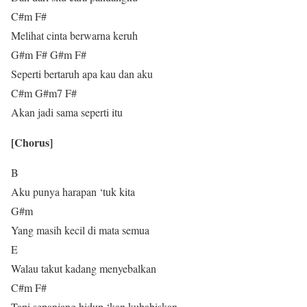
C#m F#
Melihat cinta berwarna keruh
G#m F# G#m F#
Seperti bertaruh apa kau dan aku
C#m G#m7 F#
Akan jadi sama seperti itu
[Chorus]
B
Aku punya harapan ‘tuk kita
G#m
Yang masih kecil di mata semua
E
Walau takut kadang menyebalkan
C#m F#
Tapi sepanjang hidup ‘kan kuhabiskan