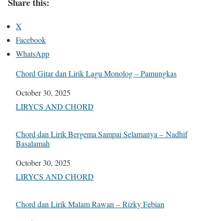
Share this:
X
Facebook
WhatsApp
Chord Gitar dan Lirik Lagu Monolog – Pamungkas
Date
October 30, 2025
In relation to
LIRYCS AND CHORD
Chord dan Lirik Bergema Sampai Selamanya – Nadhif
Basalamah
Date
October 30, 2025
In relation to
LIRYCS AND CHORD
Chord dan Lirik Malam Rawan – Rizky Febian