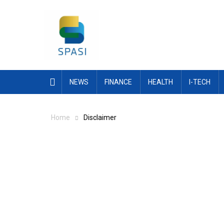
Skip
to
content
NEWS
FINANCE
HEALTH
I-TECH
Home
Disclaimer