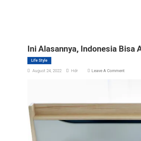
Ini Alasannya, Indonesia Bisa 
Life Style
On
August 24, 2022
Hdr
Leave A Comment
Ini
Alasanny
Indonesi
Bisa
Alami
Resesi
Seks