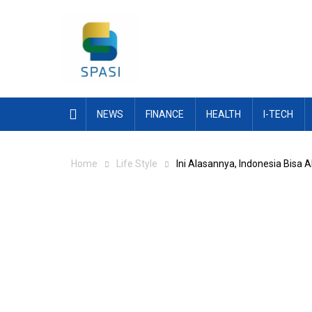
Skip
to
content
NEWS
FINANCE
HEALTH
I-TECH
Home
Life Style
Ini Alasannya, Indonesia Bisa 