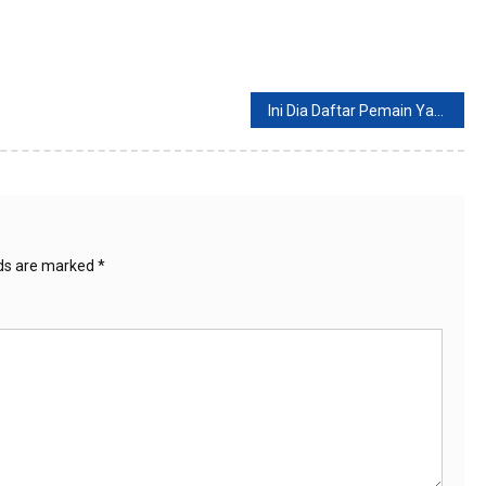
Ini Dia Daftar Pemain Yang Masuk Pemusatan Latihan Kualifikasi Piala Asia U-20 2023
lds are marked
*