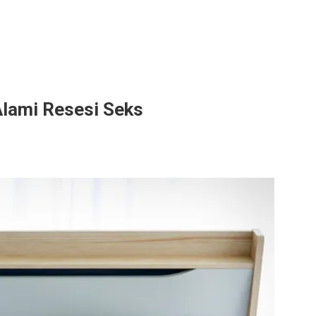
Alami Resesi Seks
a,
a