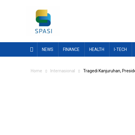
Skip
to
content
NEWS
FINANCE
HEALTH
I-TECH
Home
Internasional
Tragedi Kanjuruhan, Presid