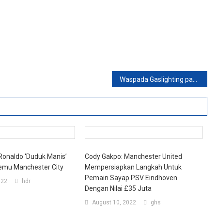
Waspada Gaslighting pada Hubungan yang Tidak Sehat
Ronaldo ‘Duduk Manis’
Cody Gakpo: Manchester United
emu Manchester City
Mempersiapkan Langkah Untuk
Pemain Sayap PSV Eindhoven
022
hdr
Dengan Nilai £35 Juta
August 10, 2022
ghs