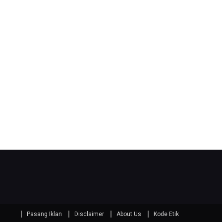
Pasang Iklan
Disclaimer
About Us
Kode Etik