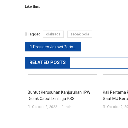
Like this:
Tagged
olahraga
sepak bola
Post
Presiden Jokowi Perintahkan PSSI Hentikan Sementara Liga 1
navigation
RELATED POSTS
Buntut Kerusuhan Kanjuruhan, IPW
Kali Pertama 
Desak Cabut Izin Liga PSSI
Saat MU Bert
October 2, 2022
hdr
October 2, 2