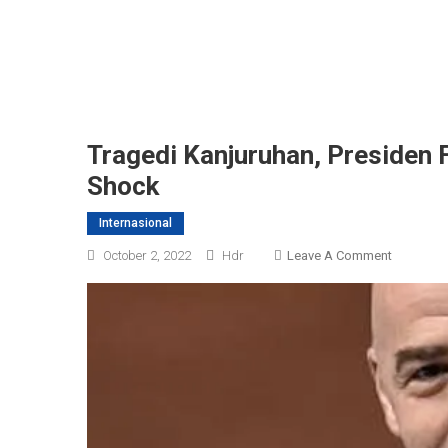
Tragedi Kanjuruhan, Presiden 
Shock
Internasional
On
October 2, 2022
Hdr
Leave A Comment
Tragedi
Kanjuruha
Presiden
FIFA:
Dunia
Sepak
Bola
Sedang