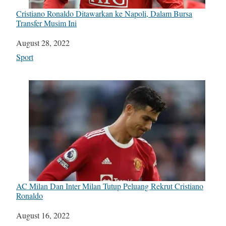
Cristiano Ronaldo Ditawarkan ke Napoli, Dalam Bursa
Transfer Musim Ini
Date
August 28, 2022
In relation to
Sport
AC Milan Dan Inter Milan Tutup Peluang Rekrut Cristiano
Ronaldo
Date
August 16, 2022