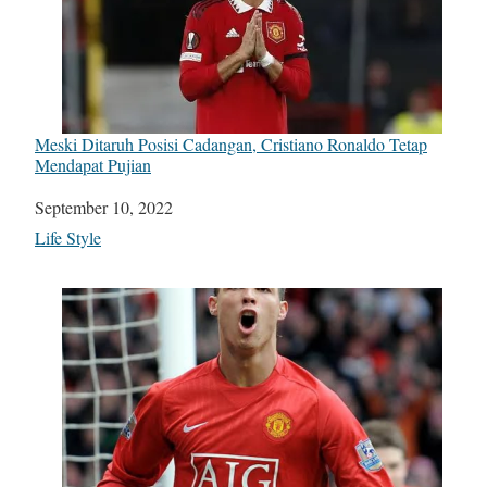
Meski Ditaruh Posisi Cadangan, Cristiano Ronaldo Tetap
Mendapat Pujian
Date
September 10, 2022
In relation to
Life Style