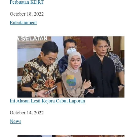
Perbuatan KDRT
Date
October 18, 2022
In relation to
Entertainment
Ini Alasan Lesti Kejora Cabut Laporan
Date
October 14, 2022
In relation to
News