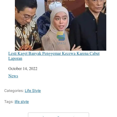
Lesti Kaget Banyak Penggemar Kecewa Karena Cabut
Laporan
Date
October 14, 2022
In relation to
News
Categories:
Life Style
Tags:
life style