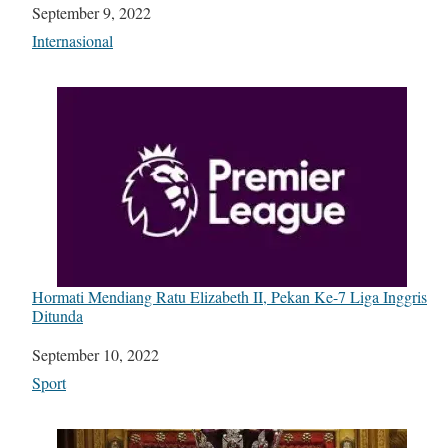
Date
September 9, 2022
In relation to
Internasional
Hormati Mendiang Ratu Elizabeth II, Pekan Ke-7 Liga Inggris
Ditunda
Date
September 10, 2022
In relation to
Sport