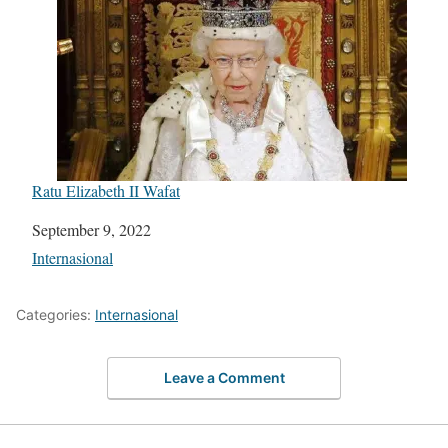
Ratu Elizabeth II Wafat
Date
September 9, 2022
In relation to
Internasional
Categories:
Internasional
Leave a Comment