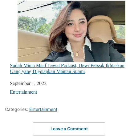
Sudah Minta Maaf Lewat Podcast, Dewi Perssik Ikhlaskan
Uang yang Digelapkan Mantan Suami
Date
September 1, 2022
In relation to
Entertainment
Categories:
Entertainment
Leave a Comment