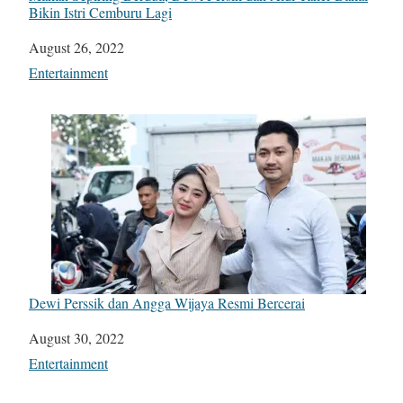
Bikin Istri Cemburu Lagi
Date
August 26, 2022
In relation to
Entertainment
Dewi Perssik dan Angga Wijaya Resmi Bercerai
Date
August 30, 2022
In relation to
Entertainment