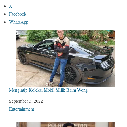
X
Facebook
WhatsApp
Mengintip Koleksi Mobil Milik Baim Wong
Date
September 3, 2022
In relation to
Entertainment