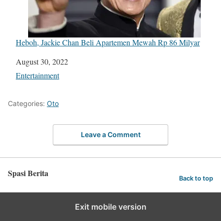
Heboh, Jackie Chan Beli Apartemen Mewah Rp 86 Milyar
Date
August 30, 2022
In relation to
Entertainment
Categories:
Oto
Leave a Comment
Spasi Berita
Back to top
Exit mobile version