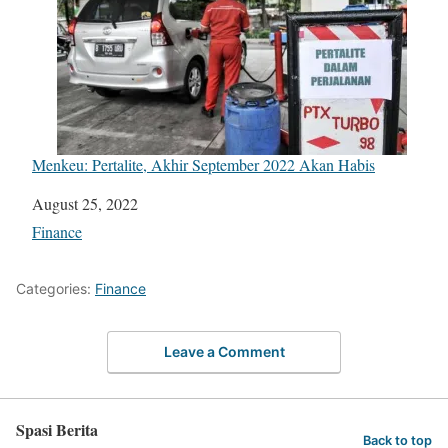
Menkeu: Pertalite, Akhir September 2022 Akan Habis
Date
August 25, 2022
In relation to
Finance
Categories:
Finance
Leave a Comment
Spasi Berita
Back to top