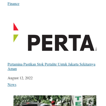
In relation to
Finance
Pertamina Pastikan Stok Pertalite Untuk Jakarta Sekitarnya
Aman
Date
August 12, 2022
In relation to
News