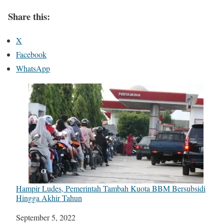
Share this:
X
Facebook
WhatsApp
Hampir Ludes, Pemerintah Tambah Kuota BBM Bersubsidi
Hingga Akhir Tahun
Date
September 5, 2022