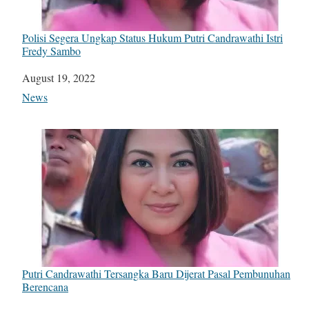
Polisi Segera Ungkap Status Hukum Putri Candrawathi Istri
Fredy Sambo
Date
August 19, 2022
In relation to
News
Putri Candrawathi Tersangka Baru Dijerat Pasal Pembunuhan
Berencana