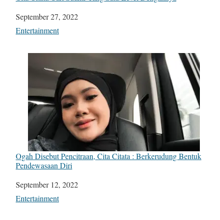
Date
September 27, 2022
In relation to
Entertainment
Ogah Disebut Pencitraan, Cita Citata : Berkerudung Bentuk
Pendewasaan Diri
Date
September 12, 2022
In relation to
Entertainment