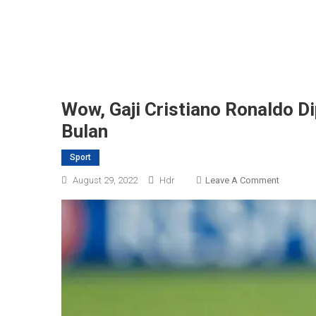
Wow, Gaji Cristiano Ronaldo D
Bulan
Sport
On
August 29, 2022
Hdr
Leave A Comment
Wow,
Gaji
Cristiano
Ronaldo
Dipoton
Hingga
Rp8,8
Miliar