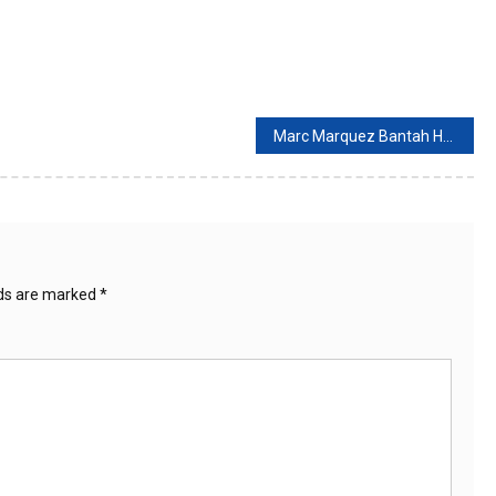
Marc Marquez Bantah Honda Kurang Kompetitif Di MotoGP 2022
lds are marked
*