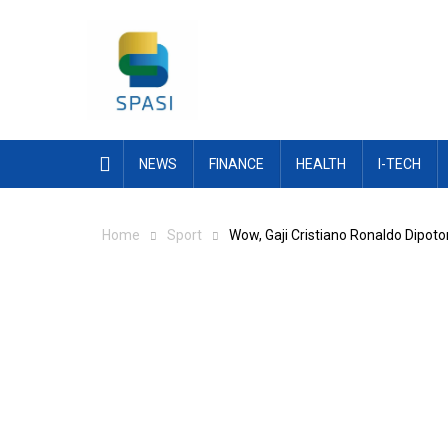
Skip
to
content
NEWS
FINANCE
HEALTH
I-TECH
Home
Sport
Wow, Gaji Cristiano Ronaldo Dipoto