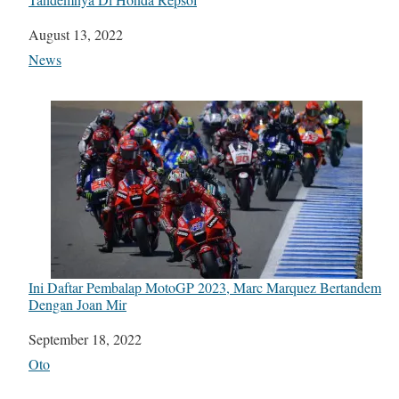
Date
August 13, 2022
In relation to
News
Ini Daftar Pembalap MotoGP 2023, Marc Marquez Bertandem
Dengan Joan Mir
Date
September 18, 2022
In relation to
Oto