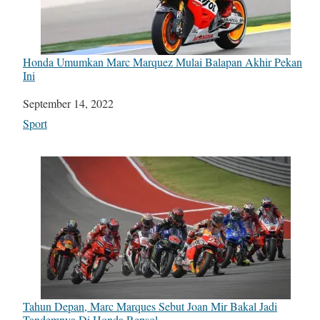
Honda Umumkan Marc Marquez Mulai Balapan Akhir Pekan
Ini
Date
September 14, 2022
In relation to
Sport
Tahun Depan, Marc Marques Sebut Joan Mir Bakal Jadi
Tandemnya Di Honda Repsol