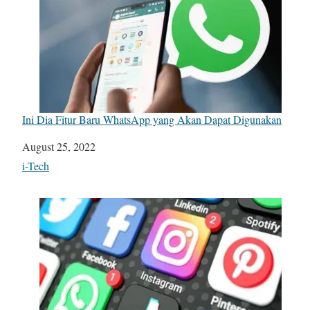
Ini Dia Fitur Baru WhatsApp yang Akan Dapat Digunakan
Date
August 25, 2022
In relation to
i-Tech