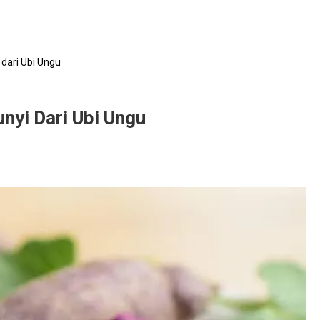
dari Ubi Ungu
nyi Dari Ubi Ungu
nyata
faat
sembunyi
i
gu