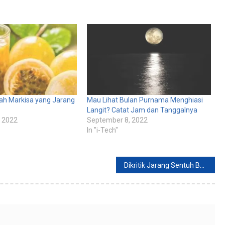
uah Markisa yang Jarang
Mau Lihat Bulan Purnama Menghiasi
Langit? Catat Jam dan Tanggalnya
 2022
September 8, 2022
In "i-Tech"
Dikritik Jarang Sentuh Bola, Erling Haaland: Emang Gue Pikirin !