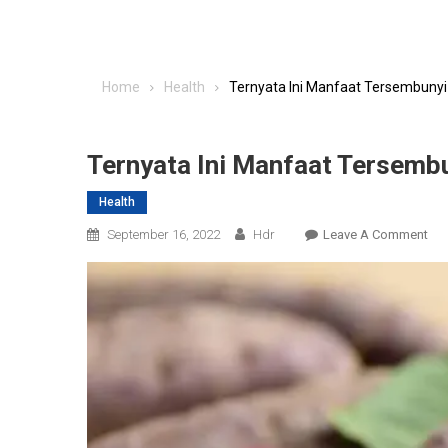
Home
Health
Ternyata Ini Manfaat Tersembunyi 
Ternyata Ini Manfaat Tersembu
Health
On
September 16, 2022
Hdr
Leave A Comment
Ter
Ini
Man
Ter
Dar
Ubi
Un