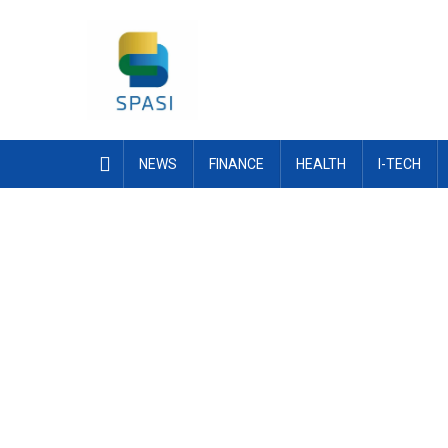
Skip
to
content
NEWS
FINANCE
HEALTH
I-TECH