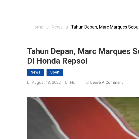
Home
News
Tahun Depan, Marc Marques Sebut
Tahun Depan, Marc Marques Se
Di Honda Repsol
News
Sport
On
August 13, 2022
Hdr
Leave A Comment
Tahun
Depan,
Marc
Marques
Sebut
Joan
Mir