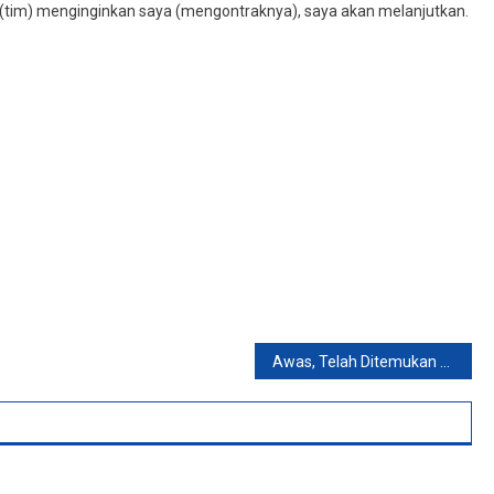
ng (tim) menginginkan saya (mengontraknya), saya akan melanjutkan.
Awas, Telah Ditemukan Gen Bakteri Tuberkulosis Kebal Terhadap Antibiotik