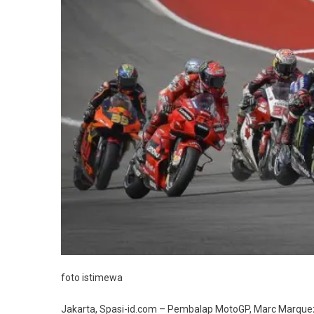
Bakal
Jadi
Tandemn
Di
Honda
Repsol
foto istimewa
Jakarta, Spasi-id.com – Pembalap MotoGP, Marc Marquez