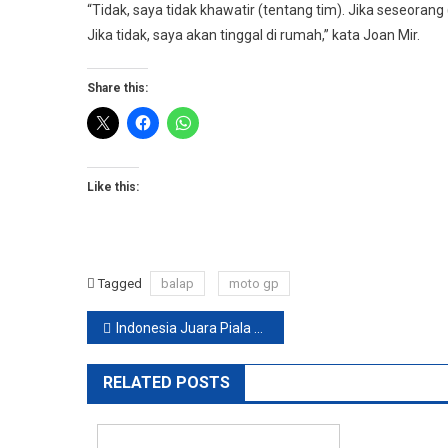
“Tidak, saya tidak khawatir (tentang tim). Jika seseora
Jika tidak, saya akan tinggal di rumah,” kata Joan Mir.
Share this:
Like this:
Tagged
balap
moto gp
Post
Indonesia Juara Piala AFF U-16 2022
navigation
RELATED POSTS