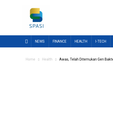
Skip
to
content
NEWS
FINANCE
HEALTH
I-TECH
Home
Health
Awas, Telah Ditemukan Gen Bakter