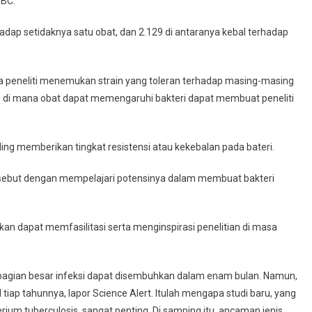
TBC.
rhadap setidaknya satu obat, dan 2.129 di antaranya kebal terhadap
ara peneliti menemukan strain yang toleran terhadap masing-masing
as di mana obat dapat memengaruhi bakteri dapat membuat peneliti
ling memberikan tingkat resistensi atau kekebalan pada bateri.
 tersebut dengan mempelajari potensinya dalam membuat bakteri
an dapat memfasilitasi serta menginspirasi penelitian di masa
bagian besar infeksi dapat disembuhkan dalam enam bulan. Namun,
 tiap tahunnya, lapor Science Alert. Itulah mengapa studi baru, yang
um tuberculosis, sangat penting. Di samping itu, ancaman jenis