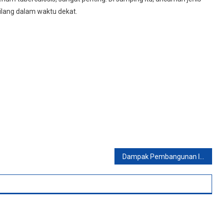
hilang dalam waktu dekat.
Dampak Pembangunan Infrastruktur Pendukung IKN Sudah Terasa di Kaltim