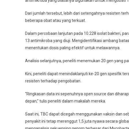
antimikroba yang biasanya digunakan untuk mengobati 
Dari jumlah tersebut, lebih dari setengahnya resisten te
beberapa obat atau yang terkuat.
Dalam percobaan lanjutan pada 10.228 isolat bakteri, p
13 antimikroba yang diuji. Mengidentifikasi ambang bat
menentukan dosis paling efektif untuk melawannya.
Analisis selanjutnya, peneliti menemukan 20 gen yang pa
Kini, peneliti dapat menindaklanjuti ke-20 gen spesifik
resisten terhadap pengobatan.
“Ringkasan data ini sepenuhnya open source dan diharapk
depan,” tulis peneliti dalam makalah mereka.
Saat ini, TBC dapat dicegah menggunakan vaksin dan se
penyakit ini tetap merenggut 1,5 juta nyawa secara global
menganalisis sekuensing genom terbesar dari Mycobacteri