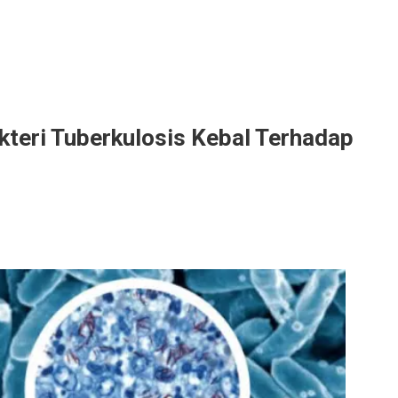
teri Tuberkulosis Kebal Terhadap
an
osis
p