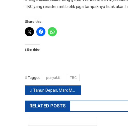
TBC yang resisten antibiotik juga tampaknya tidak akan 
Share this:
Like this:
Tagged
penyakit
TBC
Post
Tahun Depan, Marc Marques Sebut Joan Mir Bakal Jadi Tandemnya Di Honda Repsol
navigation
RELATED POSTS