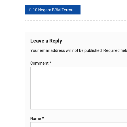
Post
10 Negara BBM Termurah Di Dunia, Beli Bensin RON 95 Hanya Rp 330
navigation
Leave a Reply
Your email address will not be published.
Required fie
Comment
*
Name
*