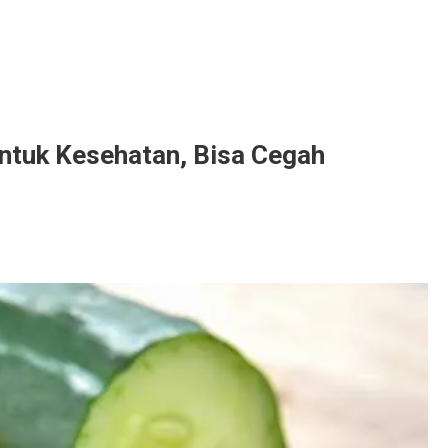
ntuk Kesehatan, Bisa Cegah
dang
at
imun
k
atan,
h
tensi