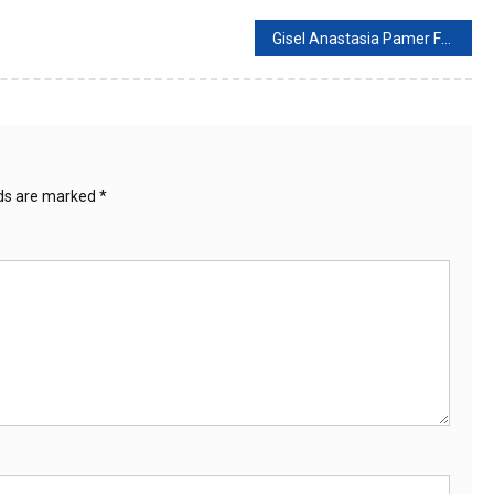
Gisel Anastasia Pamer Foto Saat Liburan di Pulau Alor NTT
lds are marked
*