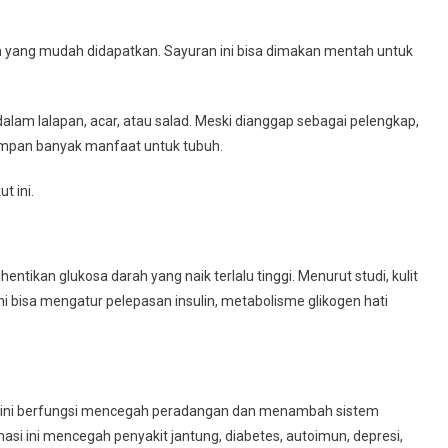
h yang mudah didapatkan. Sayuran ini bisa dimakan mentah untuk
alam lalapan, acar, atau salad. Meski dianggap sebagai pelengkap,
yimpan banyak manfaat untuk tubuh.
t ini.
kan glukosa darah yang naik terlalu tinggi. Menurut studi, kulit
 bisa mengatur pelepasan insulin, metabolisme glikogen hati
gan ini berfungsi mencegah peradangan dan menambah sistem
asi ini mencegah penyakit jantung, diabetes, autoimun, depresi,