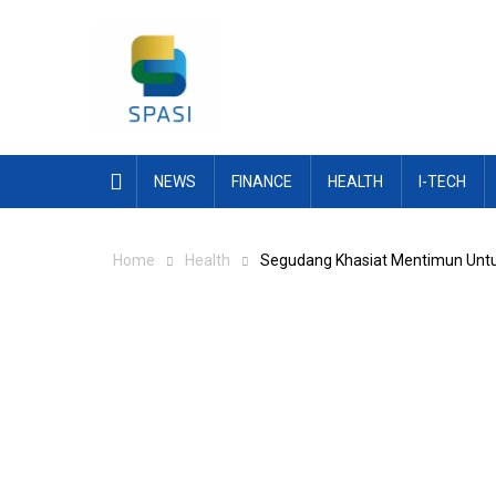
Skip
to
content
NEWS
FINANCE
HEALTH
I-TECH
Home
Health
Segudang Khasiat Mentimun Untuk