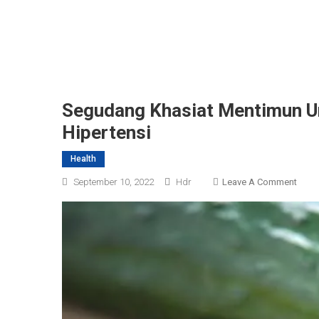
Segudang Khasiat Mentimun U
Hipertensi
Health
On
September 10, 2022
Hdr
Leave A Comment
Segu
Khasi
Ment
Untu
Keseh
Bisa
Cega
Hiper