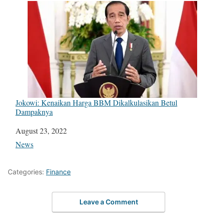
Jokowi: Kenaikan Harga BBM Dikalkulasikan Betul
Dampaknya
Date
August 23, 2022
In relation to
News
Categories:
Finance
Leave a Comment