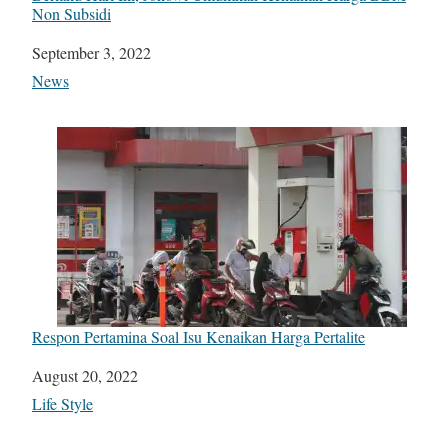
Non Subsidi
Date
September 3, 2022
In relation to
News
Respon Pertamina Soal Isu Kenaikan Harga Pertalite
Date
August 20, 2022
In relation to
Life Style