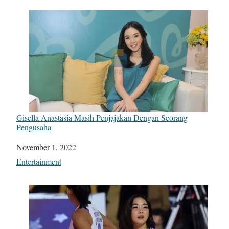
Gisella Anastasia Masih Penjajakan Dengan Seorang
Pengusaha
Date
November 1, 2022
In relation to
Entertainment