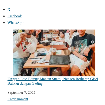
X
Facebook
WhatsApp
Unggah Foto Bareng Mantan Suami, Netizen Berharap Gisel
Balikan dengan Gading
Date
September 7, 2022
In relation to
Entertainment