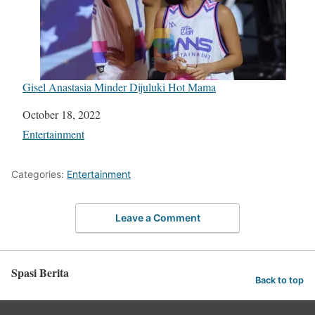
Gisel Anastasia Minder Dijuluki Hot Mama
Date
October 18, 2022
In relation to
Entertainment
Categories:
Entertainment
Leave a Comment
Spasi Berita
Back to top