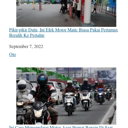
Pikir-pikir Dulu, Ini Efek Motor Matic Biasa Pakai Pertamax
Beralih Ke Pertalite
Date
September 7, 2022
In relation to
Oto
Ini Cara Mengendarai Motor Agar Hemat Bensin Di Saat