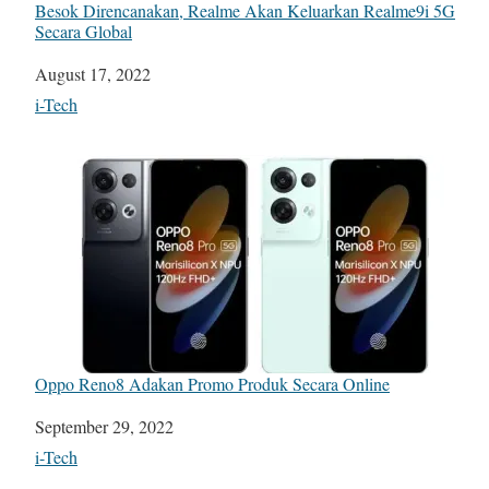
Besok Direncanakan, Realme Akan Keluarkan Realme9i 5G
Secara Global
Date
August 17, 2022
In relation to
i-Tech
Oppo Reno8 Adakan Promo Produk Secara Online
Date
September 29, 2022
In relation to
i-Tech