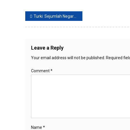
Post
Turki: Sejumlah Negara NATO Ingin Perang Rusia-Ukraina Terus Berjalan
navigation
Leave a Reply
Your email address will not be published.
Required fie
Comment
*
Name
*