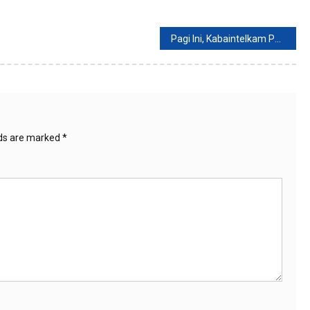
Pagi Ini, Kabaintelkam Polri Akan Pimpin Sidang Etik Irjen Ferdy Sambo
lds are marked
*