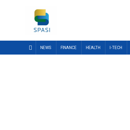
Skip
to
content
NEWS
FINANCE
HEALTH
I-TECH