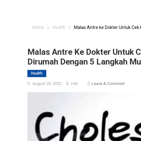
Home
Health
Malas Antre ke Dokter Untuk Cek
Malas Antre Ke Dokter Untuk C
Dirumah Dengan 5 Langkah M
Health
On
August 25, 2022
Hdr
Leave A Comment
Malas
Antre
Ke
Dokter
Untuk
Cek
Kadar