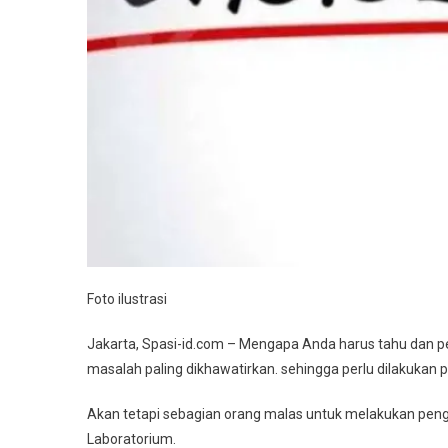
Kolestro
Lakukan
Saja
Dirumah
Dengan
5
Langkah
Mudah
Foto ilustrasi
Jakarta, Spasi-id.com – Mengapa Anda harus tahu dan per
masalah paling dikhawatirkan. sehingga perlu dilakukan
Akan tetapi sebagian orang malas untuk melakukan penge
Laboratorium.