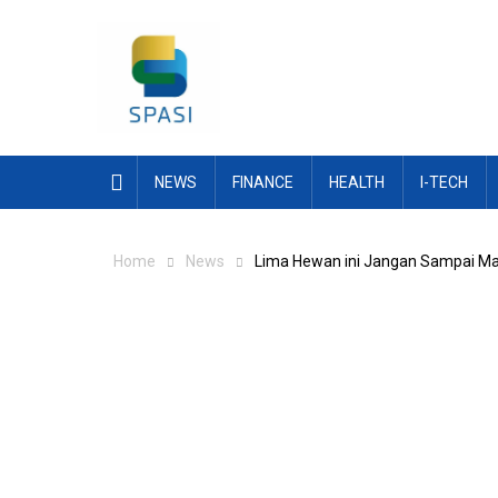
Skip
to
content
NEWS
FINANCE
HEALTH
I-TECH
Home
News
Lima Hewan ini Jangan Sampai M