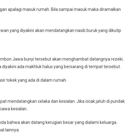
ngan apalagi masuk rumah. Bila sampai masuk maka diramalkan
ewan yang diyakini akan mendatangkan nasib buruk yang dikutip
 Primbon Jawa bunyi tersebut akan menghambat datangnya rezeki.
 diyakini ada makhluk halus yang bersarang di tempat tersebut.
ir tokek yang ada di dalam rumah.
t mendatangkan celaka dan kesialan. Jika cicak jatuh di pundak
bawa kesialan.
anda bahwa akan datang kerugian besar yang dialami keluarga.
al lainnya.