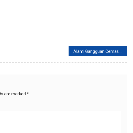
Alami Gangguan Cemas, Lakukan 5 Langkah Berikut ini
lds are marked
*