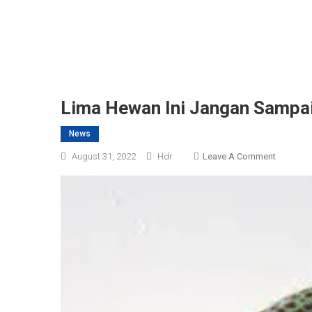
Lima Hewan Ini Jangan Sampa
News
On
August 31, 2022
Hdr
Leave A Comment
Lima
Hewan
Ini
Jangan
Sampai
Masuk
Rumah,
Bisa
Membaw