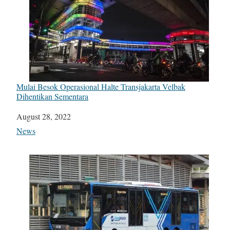
Mulai Besok Operasional Halte Transjakarta Velbak
Dihentikan Sementara
Date
August 28, 2022
In relation to
News