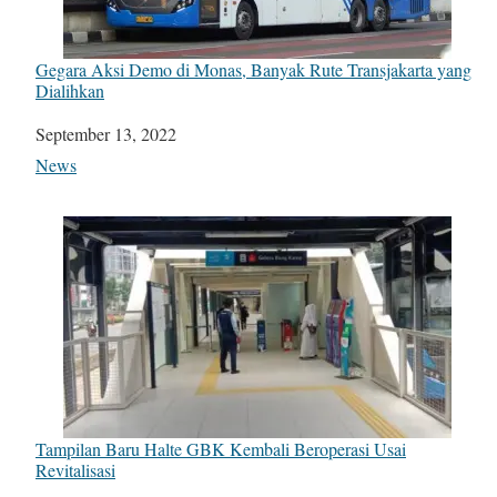
Gegara Aksi Demo di Monas, Banyak Rute Transjakarta yang
Dialihkan
Date
September 13, 2022
In relation to
News
Tampilan Baru Halte GBK Kembali Beroperasi Usai
Revitalisasi