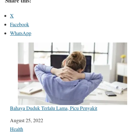
Share this:
X
Facebook
WhatsApp
Bahaya Duduk Terlalu Lama, Picu Penyakit
Date
August 25, 2022
In relation to
Health