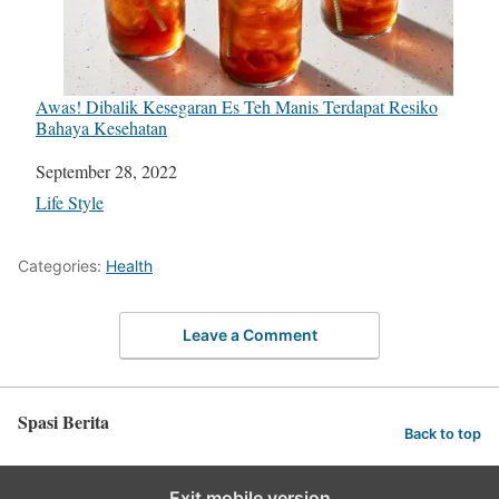
Awas! Dibalik Kesegaran Es Teh Manis Terdapat Resiko
Bahaya Kesehatan
Date
September 28, 2022
In relation to
Life Style
Categories:
Health
Leave a Comment
Spasi Berita
Back to top
Exit mobile version