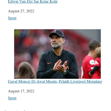
Edwin Van Der Sar Ketar Ketir
Date
August 27, 2022
In relation to
Sport
Gagal Moncer Di Awal Musim, Pelatih Liverpool Meradang
Date
August 17, 2022
In relation to
Sport