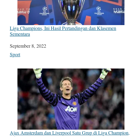
Liga Champions, Ini Hasil Pertandingan dan Klasemen
Sementara
Date
September 8, 2022
In relation to
Sport
Ajax Amsterdam dan Liverpool Satu Grup di Liga Champion,