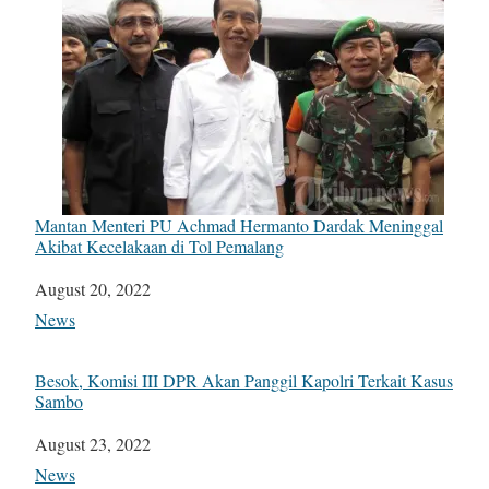
Mantan Menteri PU Achmad Hermanto Dardak Meninggal
Akibat Kecelakaan di Tol Pemalang
Date
August 20, 2022
In relation to
News
Besok, Komisi III DPR Akan Panggil Kapolri Terkait Kasus
Sambo
Date
August 23, 2022
In relation to
News