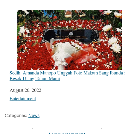
Sedih, Amanda Manopo Unggah Foto Makam Sang Ibunda :
Besok Ulang Tahun Mami
Date
August 26, 2022
In relation to
Entertainment
Categories:
News