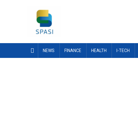
Skip
to
content
NEWS
FINANCE
HEALTH
I-TECH