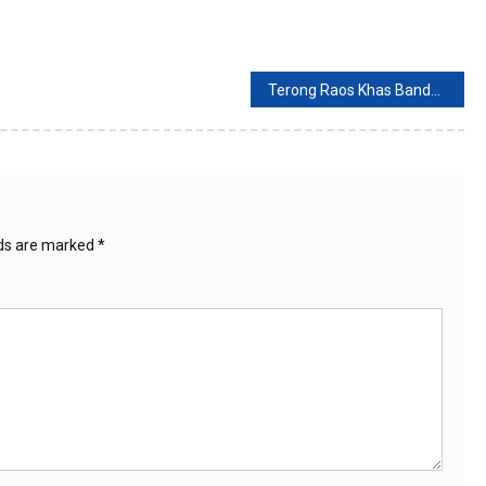
Terong Raos Khas Bandung Sepertinya Enak Buat Menu Makan Siang, ini Resepnya
lds are marked
*