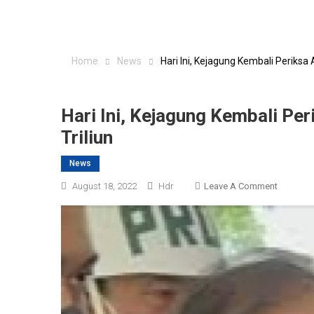
Home
News
Hari Ini, Kejagung Kembali Periksa
Hari Ini, Kejagung Kembali Pe
Triliun
News
On
August 18, 2022
Hdr
Leave A Comment
Hari
Ini,
Kejagun
Kembali
Periksa
Apeng
Terdakw