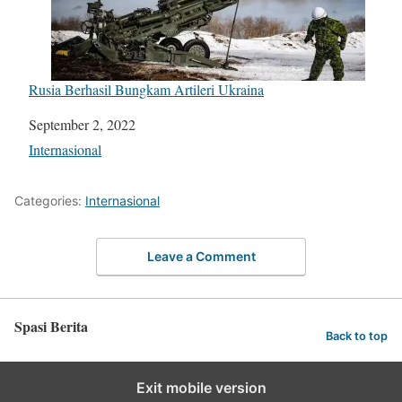
Rusia Berhasil Bungkam Artileri Ukraina
Date
September 2, 2022
In relation to
Internasional
Categories:
Internasional
Leave a Comment
Spasi Berita
Back to top
Exit mobile version