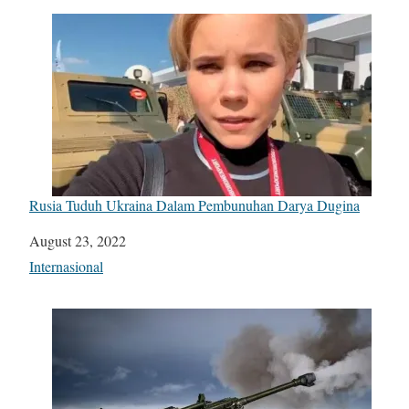
Rusia Tuduh Ukraina Dalam Pembunuhan Darya Dugina
Date
August 23, 2022
In relation to
Internasional