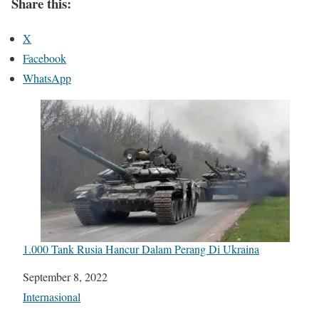
Share this:
X
Facebook
WhatsApp
1.000 Tank Rusia Hancur Dalam Perang Di Ukraina
Date
September 8, 2022
In relation to
Internasional