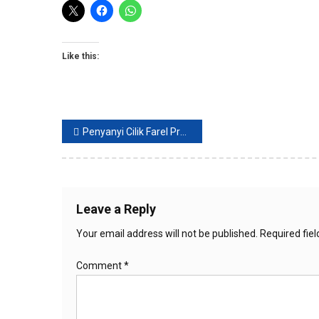
Like this:
Post
Penyanyi Cilik Farel Prayoga Nyanyikan “Ojo Dibandingke”, Istana Negara Ikut Bergoyang
navigation
Leave a Reply
Your email address will not be published.
Required fie
Comment
*