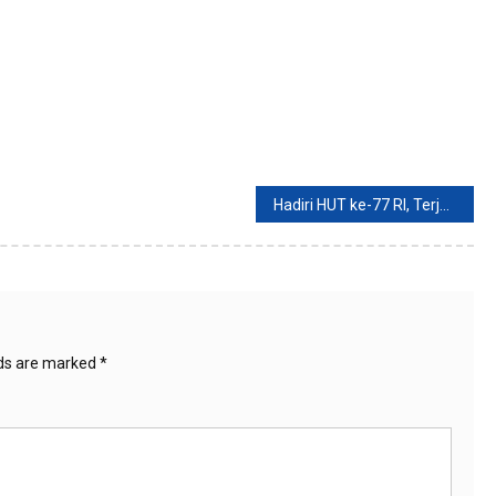
Hadiri HUT ke-77 RI, Terjawab Sudah Kaesang dan Erina Masih Pacaran
lds are marked
*