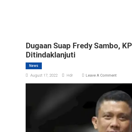
Dugaan Suap Fredy Sambo, KPK
Ditindaklanjuti
News
On
August 17, 2022
Hdr
Leave A Comment
Dugaan
Suap
Fredy
Sambo,
KPK
:
Jika
Laporan