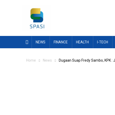
Skip
to
content
NEWS
FINANCE
HEALTH
I-TECH
Home
News
Dugaan Suap Fredy Sambo, KPK : Ji