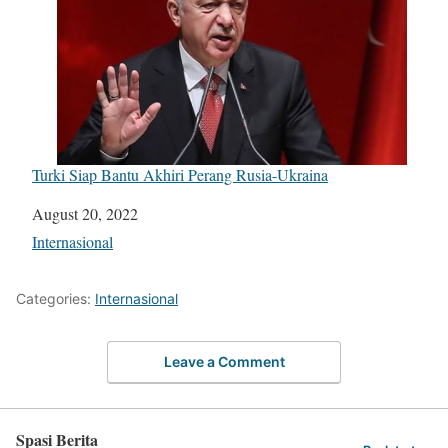
Turki Siap Bantu Akhiri Perang Rusia-Ukraina
Date
August 20, 2022
In relation to
Internasional
Categories:
Internasional
Leave a Comment
Spasi Berita