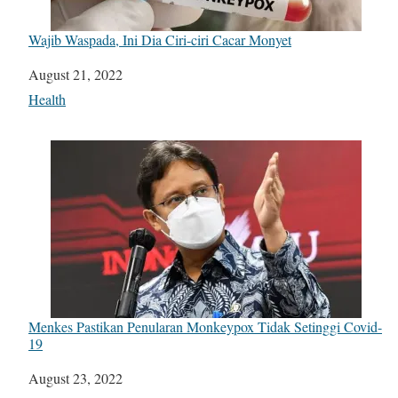
Wajib Waspada, Ini Dia Ciri-ciri Cacar Monyet
Date
August 21, 2022
In relation to
Health
Menkes Pastikan Penularan Monkeypox Tidak Setinggi Covid-
19
Date
August 23, 2022