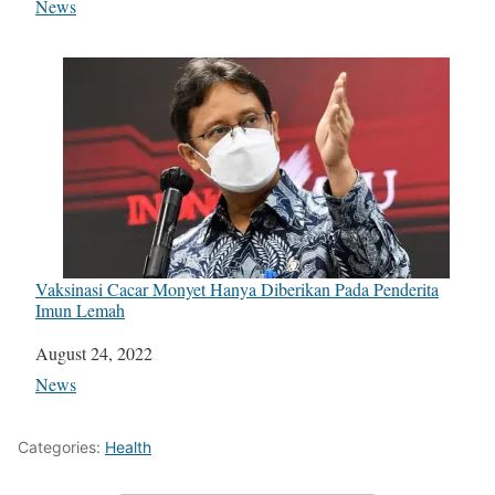
In relation to
News
Vaksinasi Cacar Monyet Hanya Diberikan Pada Penderita
Imun Lemah
Date
August 24, 2022
In relation to
News
Categories:
Health