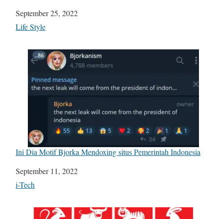
Date
September 25, 2022
In relation to
Life Style
Ini Dia Motif Bjorka Mendoxing situs Pemerintah Indonesia
Date
September 11, 2022
In relation to
i-Tech