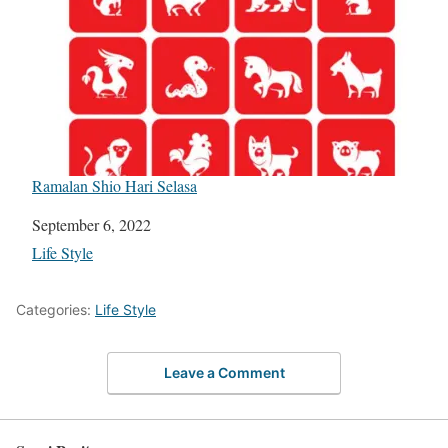
Ramalan Shio Hari Selasa
Date
September 6, 2022
In relation to
Life Style
Categories:
Life Style
Leave a Comment