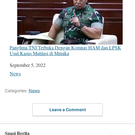
Panglima TNI Terbuka Dengan Komnas HAM dan LPSK
Usut Kasus Mutilasi di Mimika
Date
September 5, 2022
In relation to
News
Categories:
News
Leave a Comment
Spasi Berita