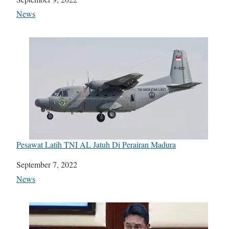
In relation to
News
Pesawat Latih TNI AL Jatuh Di Perairan Madura
Date
September 7, 2022
In relation to
News