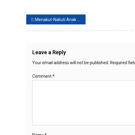
Post
Menakut-Nakuti Anak Jangan Dilakukan, ini 3 Dampak Buruknya
navigation
Leave a Reply
Your email address will not be published.
Required fie
Comment
*
Name
*