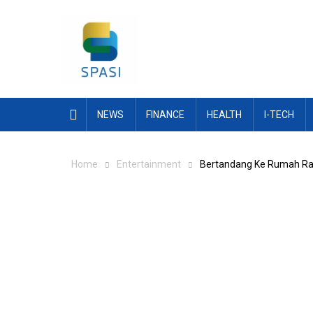
Skip
to
content
NEWS
FINANCE
HEALTH
I-TECH
Home
Entertainment
Bertandang Ke Rumah Raf