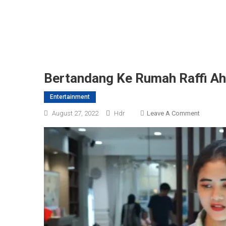
Bertandang Ke Rumah Raffi Ah
Entertainment
On
August 27, 2022
Hdr
Leave A Comment
Bertand
Ke
Rumah
Raffi
Ahmad,
Bonge
Perkenal
Pacar
Baru