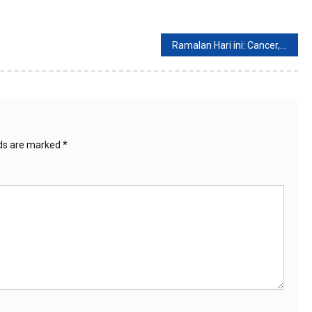
Ramalan Hari ini: Cancer, Taurus dan Virgo Lebih Baik Jaga Hubungan Dengan Pasangan
lds are marked
*