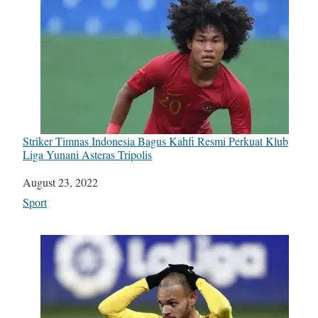
Striker Timnas Indonesia Bagus Kahfi Resmi Perkuat Klub
Liga Yunani Asteras Tripolis
Date
August 23, 2022
In relation to
Sport