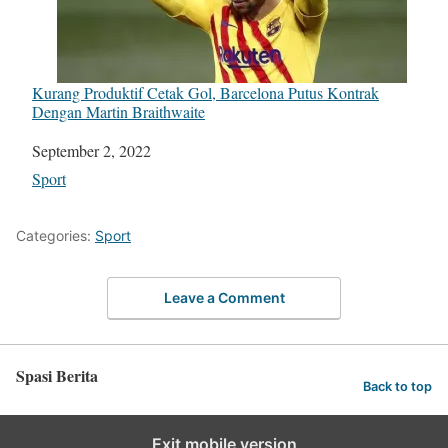
Kurang Produktif Cetak Gol, Barcelona Putus Kontrak
Dengan Martin Braithwaite
Date
September 2, 2022
In relation to
Sport
Categories:
Sport
Leave a Comment
Spasi Berita
Back to top
Exit mobile version