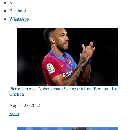
X
Facebook
WhatsApp
Pierre-Emerick Aubemeyang Selangkah Lagi Berlabuh Ke
Chelsea
Date
August 23, 2022
In relation to
Sport