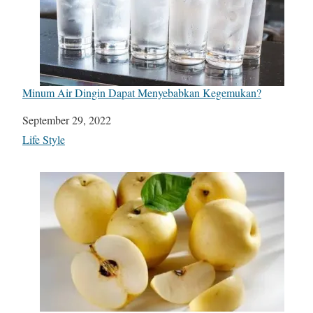
Minum Air Dingin Dapat Menyebabkan Kegemukan?
Date
September 29, 2022
In relation to
Life Style