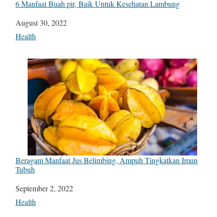
6 Manfaat Buah pir, Baik Untuk Kesehatan Lambung
Date
August 30, 2022
In relation to
Health
Beragam Manfaat Jus Belimbing, Ampuh Tingkatkan Imun
Tubuh
Date
September 2, 2022
In relation to
Health