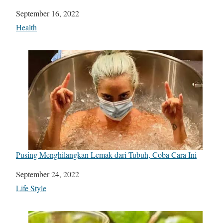
Date
September 16, 2022
In relation to
Health
Pusing Menghilangkan Lemak dari Tubuh, Coba Cara Ini
Date
September 24, 2022
In relation to
Life Style