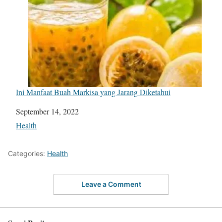
Ini Manfaat Buah Markisa yang Jarang Diketahui
Date
September 14, 2022
In relation to
Health
Categories:
Health
Leave a Comment