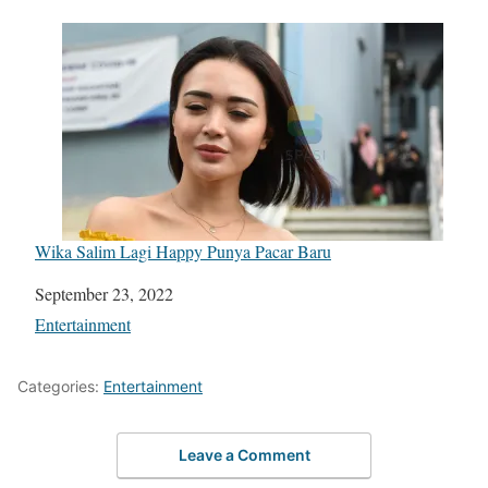
Wika Salim Lagi Happy Punya Pacar Baru
Date
September 23, 2022
In relation to
Entertainment
Categories:
Entertainment
Leave a Comment