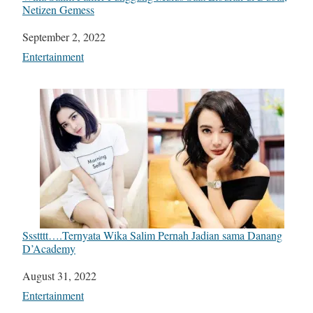
Netizen Gemess
Date
September 2, 2022
In relation to
Entertainment
Ssstttt….Ternyata Wika Salim Pernah Jadian sama Danang
D’Academy
Date
August 31, 2022
In relation to
Entertainment