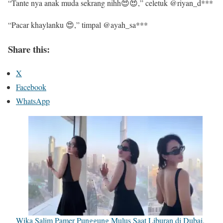
“Tante nya anak muda sekrang nihh😍😍,” celetuk @riyan_d***
“Pacar khaylanku 😍,” timpal @ayah_sa***
Share this:
X
Facebook
WhatsApp
Wika Salim Pamer Punggung Mulus Saat Liburan di Dubai,