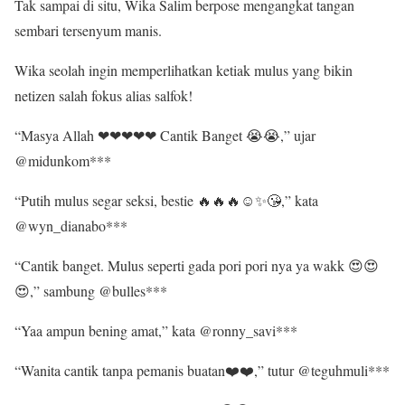
Tak sampai di situ, Wika Salim berpose mengangkat tangan
sembari tersenyum manis.
Wika seolah ingin memperlihatkan ketiak mulus yang bikin
netizen salah fokus alias salfok!
“Masya Allah ❤❤❤❤❤ Cantik Banget 😭😭,” ujar
@midunkom***
“Putih mulus segar seksi, bestie 🔥🔥🔥☺️✨😘,” kata
@wyn_dianabo***
“Cantik banget. Mulus seperti gada pori pori nya ya wakk 😍😍
😍,” sambung @bulles***
“Yaa ampun bening amat,” kata @ronny_savi***
“Wanita cantik tanpa pemanis buatan❤️❤️,” tutur @teguhmuli***