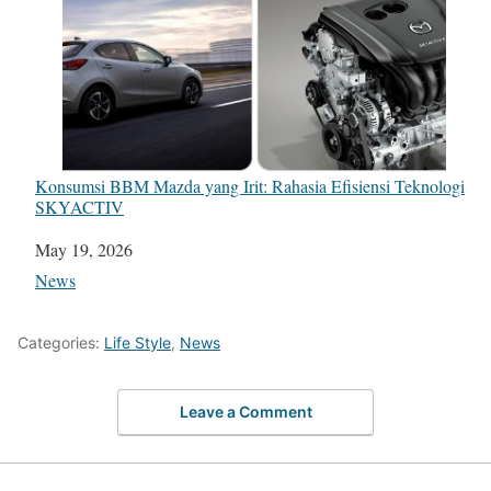
Konsumsi BBM Mazda yang Irit: Rahasia Efisiensi Teknologi
SKYACTIV
Date
May 19, 2026
In relation to
News
Categories:
Life Style
,
News
Leave a Comment