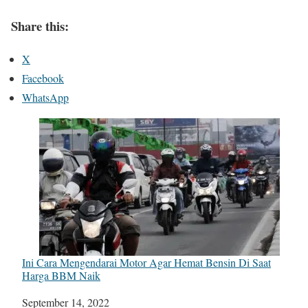
Share this:
X
Facebook
WhatsApp
Ini Cara Mengendarai Motor Agar Hemat Bensin Di Saat
Harga BBM Naik
Date
September 14, 2022