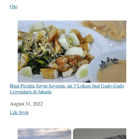
In relation to
Oto
Buat Pecinta Sayur-Sayuran, ini 5 Lokasi Jual Gado-Gado
Legendaris di Jakarta
Date
August 31, 2022
In relation to
Life Style