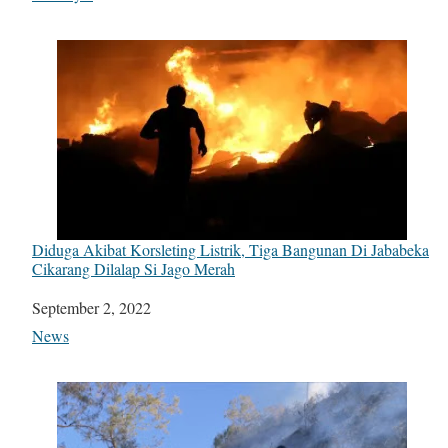
Diduga Akibat Korsleting Listrik, Tiga Bangunan Di Jababeka
Cikarang Dilalap Si Jago Merah
Date
September 2, 2022
In relation to
News