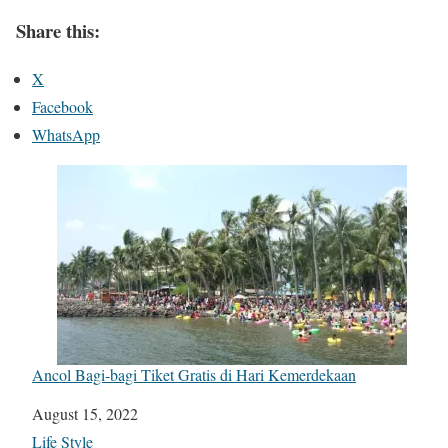
Share this:
X
Facebook
WhatsApp
Ancol Bagi-bagi Tiket Gratis di Hari Kemerdekaan
Date
August 15, 2022
In relation to
Life Style