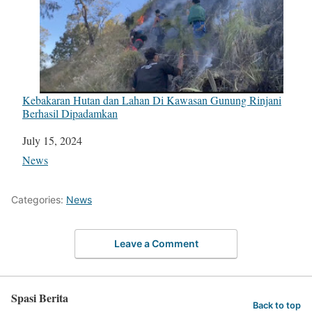
Kebakaran Hutan dan Lahan Di Kawasan Gunung Rinjani
Berhasil Dipadamkan
Date
July 15, 2024
In relation to
News
Categories:
News
Leave a Comment
Spasi Berita
Back to top