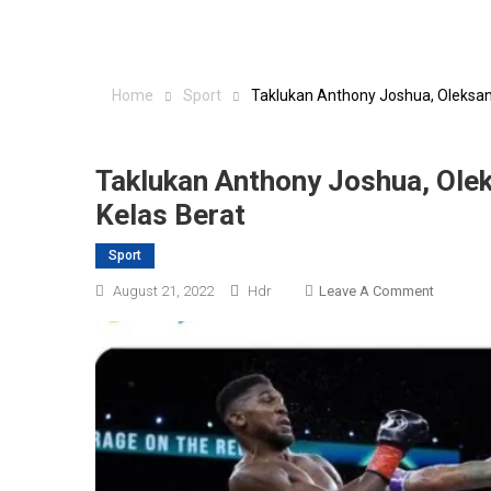
Home
Sport
Taklukan Anthony Joshua, Oleksan
Taklukan Anthony Joshua, Ole
Kelas Berat
Sport
On
August 21, 2022
Hdr
Leave A Comment
Taklukan
Anthony
Joshua,
Oleksand
Usyk
Pertahan
Gelar