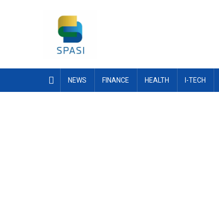
Skip
to
content
NEWS
FINANCE
HEALTH
I-TECH