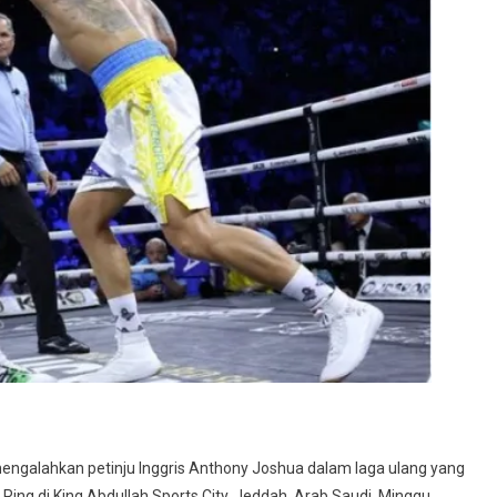
mengalahkan petinju Inggris Anthony Joshua dalam laga ulang yang
ing di King Abdullah Sports City, Jeddah, Arab Saudi, Minggu