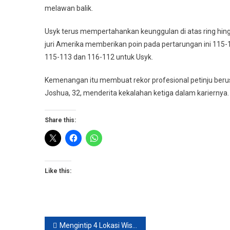
melawan balik.
Usyk terus mempertahankan keunggulan di atas ring hingg
juri Amerika memberikan poin pada pertarungan ini 115-
115-113 dan 116-112 untuk Usyk.
Kemenangan itu membuat rekor profesional petinju berus
Joshua, 32, menderita kekalahan ketiga dalam kariernya.
Share this:
Like this:
Post
Mengintip 4 Lokasi Wisata di Puncak