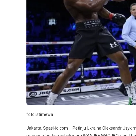
Juara
Kelas
Berat
foto istimewa
Jakarta, Spasi-id.com – Petinju Ukraina Oleksandr Usyk 
memperebutkan sabuk juara WBA, IBF, WBO, IBO, dan The R