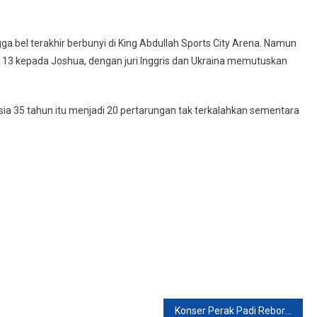
a bel terakhir berbunyi di King Abdullah Sports City Arena. Namun
113 kepada Joshua, dengan juri Inggris dan Ukraina memutuskan
ia 35 tahun itu menjadi 20 pertarungan tak terkalahkan sementara
Konser Perak Padi Reborn, Menghapus Kerinduan Akibat Vakum Selama 7 Tahun