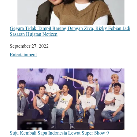
Gegara Tidak Tampil Bareng Dengan Ziva, Rizky Febian Jadi
Sasaran Hujatan Netizen
Date
September 27, 2022
In relation to
Entertainment
Suju Kembali Sapa Indonesia Lewat Super Show 9