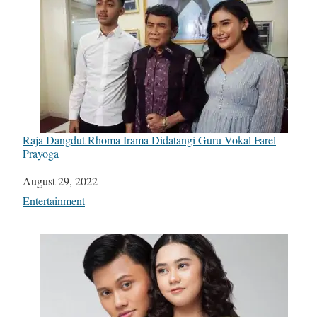
Raja Dangdut Rhoma Irama Didatangi Guru Vokal Farel
Prayoga
Date
August 29, 2022
In relation to
Entertainment