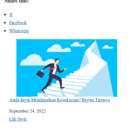
Share this:
X
Facebook
WhatsApp
Anda Ingin Mendapatkan Kesuksesan? Begini Tipsnya
Date
September 24, 2022
In relation to
Life Style