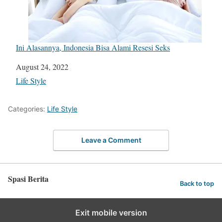
Ini Alasannya, Indonesia Bisa Alami Resesi Seks
Date
August 24, 2022
In relation to
Life Style
Categories:
Life Style
Leave a Comment
Spasi Berita
Back to top
Exit mobile version