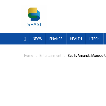
Skip
to
content
NEWS
FINANCE
HEALTH
I-TECH
Home
Entertainment
Sedih, Amanda Manopo U