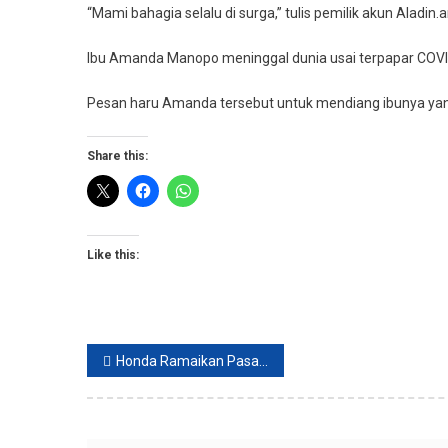
“Mami bahagia selalu di surga,” tulis pemilik akun Aladin.
Ibu Amanda Manopo meninggal dunia usai terpapar COVID
Pesan haru Amanda tersebut untuk mendiang ibunya yang
Share this:
Like this:
Post
Honda Ramaikan Pasar Skutik Bergaya Retro Klasik, Ini Kelebihannya
navigation