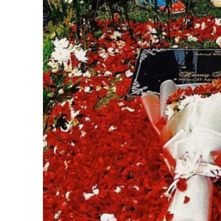
:
Besok
Ulang
Tahun
Mami