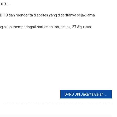
arman.
-19 dan menderita diabetes yang dideritanya sejak lama.
 akan memperingati hari kelahiran, besok, 27 Agustus.
DPRD DKI Jakarta Gelar Rapat Pemberhentian Anies – Riza Pekan Depan