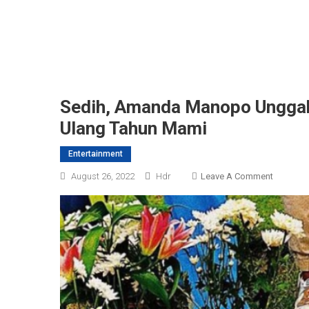
Sedih, Amanda Manopo Unggah
Ulang Tahun Mami
Entertainment
On
August 26, 2022
Hdr
Leave A Comment
Sedih,
Amanda
Manopo
Unggah
Foto
Makam
Sang
Ibunda