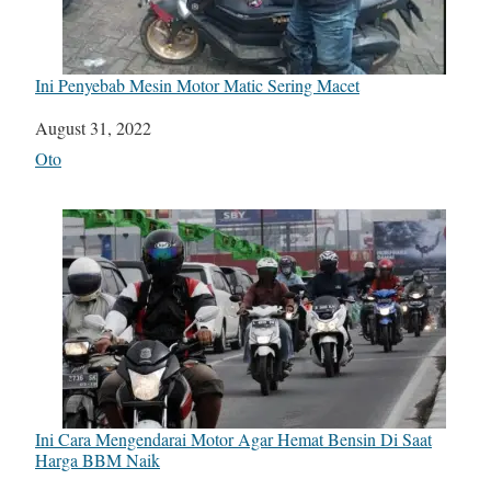
Ini Penyebab Mesin Motor Matic Sering Macet
Date
August 31, 2022
In relation to
Oto
Ini Cara Mengendarai Motor Agar Hemat Bensin Di Saat
Harga BBM Naik