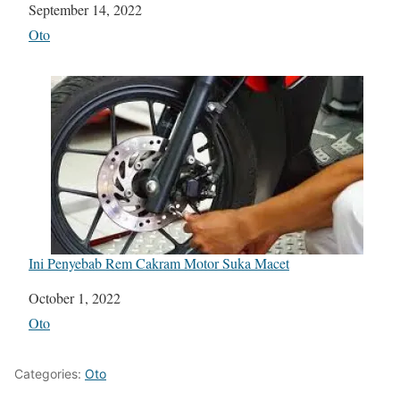
Date
September 14, 2022
In relation to
Oto
Ini Penyebab Rem Cakram Motor Suka Macet
Date
October 1, 2022
In relation to
Oto
Categories:
Oto